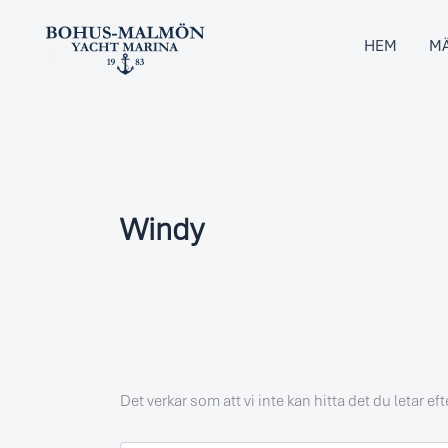
Sök
Hoppa
efter:
till
HEM
MÄ
innehåll
Windy
Det verkar som att vi inte kan hitta det du letar ef