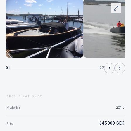
01
07
SPECIFIKATIONER
2015
Modellår
645 000 SEK
Pris