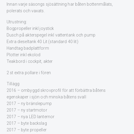
Innan varje säsongs sjösättning har båten bottenmålats,
polerats och vaxats.
Utrustning:
Bogpropeller inkl joystick
Dusch på akterspegel inkl vattentank och pump
Extra dieseltank 40 Lit (standard 40 lit)
Handtag badplattform
Plotter inkl ekolod
Teakbord i cockpit, akter
2 st extra pollare i fören
Tillägg
2016 – ombyggd skrovprofil för att förbättra båtens
egenskaper i sjön och minska båtens svall
2017 – ny bränslepump
2017 – ny startmotor
2017 – nya LED lanternor
2017 – byte backslag
2017 – byte propeller