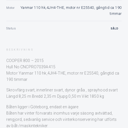
Yanmar 110 hk,4JH4-THE, motor nr E25540, gångtid ca 190
Motor
timmar
Status
SÅLD
BESKRIVNING
COOPER 800 – 2015
Hull No CNCPRO7039A415
Motor Yanmar 110 hk,4JH4-THE, motor nr E25540, gångtid ca
190 timmar
Skrovfärg svart, innerliner svart, dynor gråa , sprayhood svart
Längd 8,25 m Bredd 2,35 m Djupg 0,50 m Vikt 1850 kg
Båten ligger i Göteborg, endast en ägare
Båten har vinter förvarats inomhus varje säsong avtvättad,
rengjord, sedvanlig service och vinterkonservering har utförts
av båt-/maskintekniker