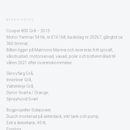
BESKRIVNING
Cooper 800 Grå – 2015
Motor Yanmar 54 hk, nr E16168, backslag nr 20267, gångtid ca
360 timmar,
Båten ligger på Malmöns Marina och levereras fritt sjösatt,
vårutrustad, motorservad, vaxad, poler och bottenmålad till
våren 2021 efter överenskommelse
Skrovfärg Grå,
Innerliner Grå,
Vattenlinje Grå,
Dynor Svarta / Orange,
Sprayhood Svart
Bogpropeller Sidepower,
Dusch monterad på akterdäck, inkl tank och pump,
Extra dieseltank, 40 lit,
Frysbox,