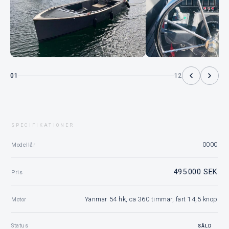
01
12
SPECIFIKATIONER
0000
Modellår
495 000 SEK
Pris
Yanmar 54 hk, ca 360 timmar, fart 14,5 knop
Motor
Status
SÅLD