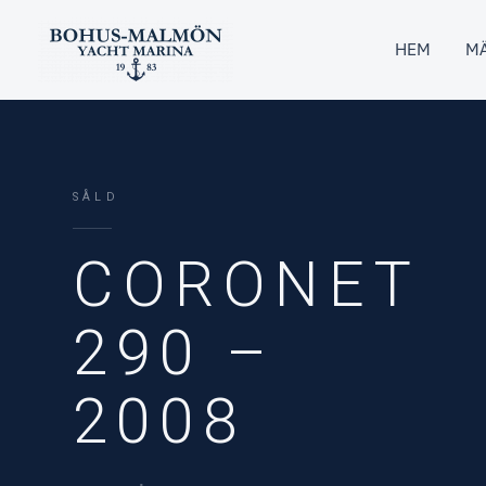
Hoppa
till
HEM
MÄ
innehåll
SÅLD
CORONET
290 –
2008