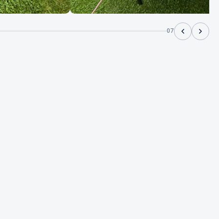
07
2026
65 000 SEK
Yamaha
SÅLD