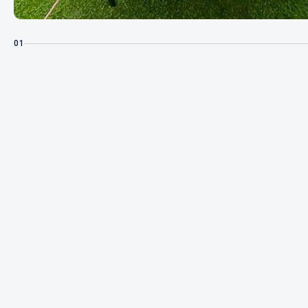
01
SPECIFIKATIONER
Modellår
Pris
Motor
Status