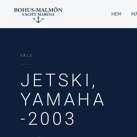
Hoppa
till
HEM
MÄ
innehåll
SÅLD
JETSKI,
YAMAHA
-2003