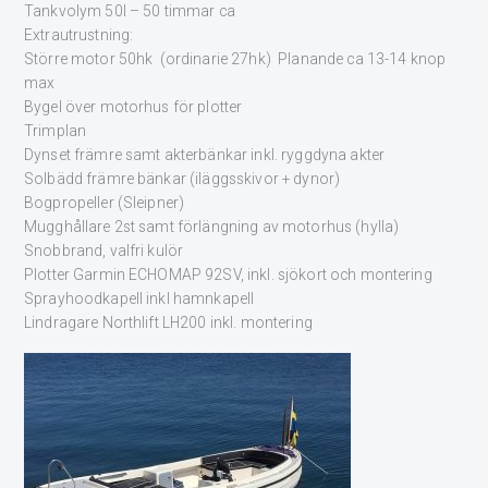
Tankvolym 50l – 50 timmar ca
Extrautrustning:
Större motor 50hk (ordinarie 27hk) Planande ca 13-14 knop
max
Bygel över motorhus för plotter
Trimplan
Dynset främre samt akterbänkar inkl. ryggdyna akter
Solbädd främre bänkar (iläggsskivor + dynor)
Bogpropeller (Sleipner)
Mugghållare 2st samt förlängning av motorhus (hylla)
Snobbrand, valfri kulör
Plotter Garmin ECHOMAP 92SV, inkl. sjökort och montering
Sprayhoodkapell inkl hamnkapell
Lindragare Northlift LH200 inkl. montering