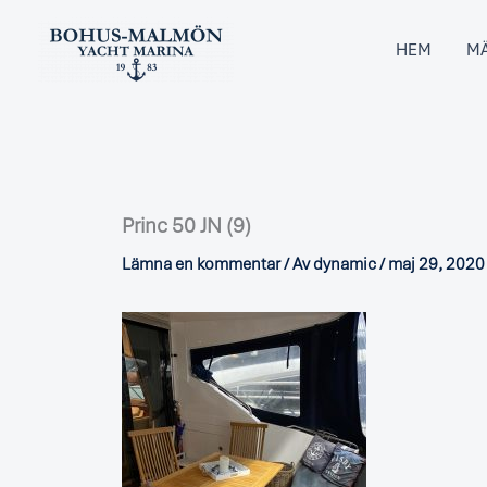
Hoppa
till
HEM
MÄ
innehåll
Princ 50 JN (9)
Lämna en kommentar
/ Av
dynamic
/
maj 29, 2020