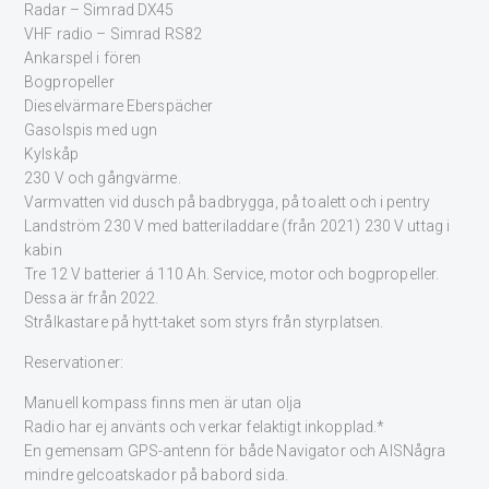
Radar – Simrad DX45
VHF radio – Simrad RS82
Ankarspel i fören
Bogpropeller
Dieselvärmare Eberspächer
Gasolspis med ugn
Kylskåp
230 V och gångvärme.
Varmvatten vid dusch på badbrygga, på toalett och i pentry
Landström 230 V med batteriladdare (från 2021) 230 V uttag i
kabin
Tre 12 V batterier á 110 Ah. Service, motor och bogpropeller.
Dessa är från 2022.
Strålkastare på hytt-taket som styrs från styrplatsen.
Reservationer:
Manuell kompass finns men är utan olja
Radio har ej använts och verkar felaktigt inkopplad.*
En gemensam GPS-antenn för både Navigator och AISNågra
mindre gelcoatskador på babord sida.