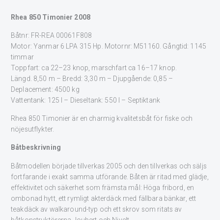
Rhea 850 Timonier 2008
Båtnr: FR-REA 00061F808
Motor: Yanmar 6 LPA 315 Hp. Motornr: M51160. Gångtid: 1145
timmar
Toppfart: ca 22–23 knop, marschfart ca 16–17 knop.
Längd. 8,50 m – Bredd: 3,30 m – Djupgående: 0,85 –
Deplacement: 4500 kg
Vattentank: 125 l – Dieseltank: 550 l – Septiktank
Rhea 850 Timonier är en charmig kvalitetsbåt för fiske och
nöjesutflykter.
Båtbeskrivning
Båtmodellen började tillverkas 2005 och den tillverkas och säljs
fortfarande i exakt samma utförande. Båten är ritad med glädje,
effektivitet och säkerhet som främsta mål: Höga fribord, en
ombonad hytt, ett rymligt akterdäck med fällbara bänkar, ett
teakdäck av walkaround-typ och ett skrov som ritats av
båtkonstruktörerna Joubert och Nivelt.