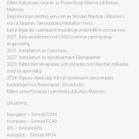
Båten fullservas varje år av Power Boat Marina på Bohus-
Malmön.
Dessförinnan sköttes servicen av Nordes Nautica i Ribadeo i
norra Spanien. Servicedokumentation finns.
Extra åtgärder i samband med årligt underhåll/motorservice
2021: Byte av kamrem vid 1000 h service samt byte av
avgasslang.
2021: Installation av Gasolspis.
2022: Installation av dieselvärmare Eberspächer.
2023: Båtbotten skrapades och slipades och därefter målades
med ny epoxifärg
2024: Pga av oljedropp från propelleraxel renoverades
backslaget hos Rosenqvist i Stockholm.
Båten vinterförvaras i varmhall på Bohus-Malmön.
Utrustning:
Navigator – Simrad CX44
Kompass – Simrad FC40
AIS – Simrad AI50
Autopilot – Simrad AP24