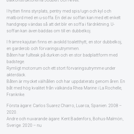
I hytten finns styrplats, pentry med spis/ugn och kyl och
matbord med en u-soffa. En del av soffan kan med ett enkelt
handgrepp vändas så att det blir en soffa i färdriktning. U-
soffan kan även bäddas om till en dubbelkoj.
I främre kajutan finns en avskild toaletthytt, en stor dubbelkoj,
en garderob och förvaringsutrymmen.
Båten har fullteak på durken och en stor badplattform med
badstege.
Rymligt motorrum och ett stort förvaringsutrymme under
akterdäck.
Båten är mycket välhållen och har uppdaterats genom åren. En
båt med hög kvalitet från välkända Rhea Marine i La Rochelle,
Frankrike.
Första ägare: Carlos Suarez Charro, Luarca, Spanien. 2008 –
2020.
Andre och nuvarande ägare: Kent Badenfors, Bohus-Malmön,
Sverige. 2020 – nu