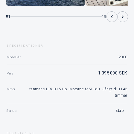
01
18
SPECIFIKATIONER
2008
Modellår
1 395 000 SEK
Pris
Yanmar 6 LPA 315 Hp. Motornr: M51160. Gångtid: 1145
Motor
timmar
Status
SÅLD
BESKRIVNING