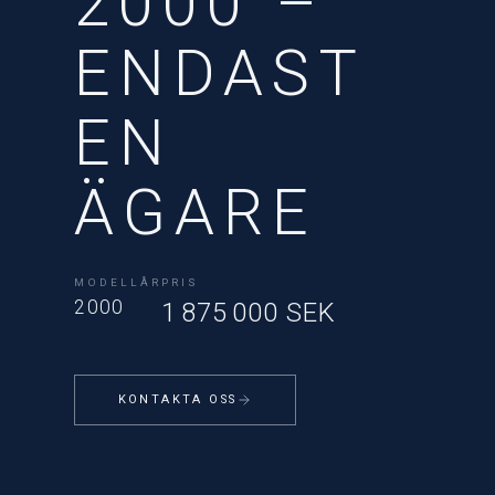
2000 –
ENDAST
EN
ÄGARE
MODELLÅR
PRIS
2000
1 875 000 SEK
KONTAKTA OSS