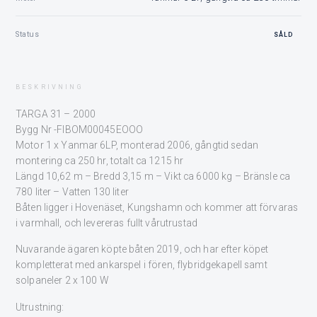
Status
SÅLD
BESKRIVNING
TARGA 31 – 2000
Bygg Nr -FIBOM00045EOOO
Motor 1 x Yanmar 6LP, monterad 2006, gångtid sedan
montering ca 250 hr, totalt ca 1215 hr
Längd 10,62 m – Bredd 3,15 m – Vikt ca 6000 kg – Bränsle ca
780 liter – Vatten 130 liter
Båten ligger i Hovenäset, Kungshamn och kommer att förvaras
i varmhall, och levereras fullt vårutrustad
Nuvarande ägaren köpte båten 2019, och har efter köpet
kompletterat med ankarspel i fören, flybridgekapell samt
solpaneler 2 x 100 W
Utrustning: