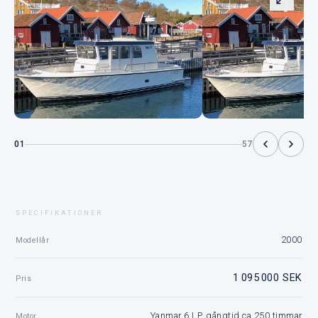
01
57
SPECIFIKATIONER
2000
Modellår
1 095 000 SEK
Pris
Yanmar 6 LP, gångtid ca 250 timmar
Motor