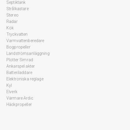
Septiktank
Strålkastare
Stereo
Radar
Kök
Tryckvatten
Varmvattenberedare
Bogpropeller
Landströmsanläggning
Plotter Simrad
Ankarspel akter
Batteriladdare
Elektroniska reglage
Kyl
Elverk
Värmare Ardic
Häckpropeller