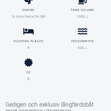
ENGINE
TANK VOLUME
2x Volvo Penta D6-380
1000L L
SLEEPING PLACES
FRESHWATER
8
400L L
CE
B
Gedigen och exklusiv långfärdsbåt
med generösa utrymmen