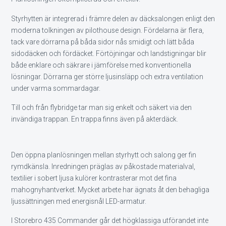
Styrhytten är integrerad i främre delen av däcksalongen enligt den
moderna tolkningen av pilothouse design. Fördelarna är flera,
tack vare dörrarna på båda sidor nås smidigt och lätt båda
sidodäcken och fördäcket. Förtöjningar och landstigningar blir
både enklare och säkrare i jämförelse med konventionella
lösningar. Dörrarna ger större ljusinsläpp och extra ventilation
under varma sommardagar.
Till och från flybridge tar man sig enkelt och säkert via den
invändiga trappan. En trappa finns även på akterdäck.
Den öppna planlösningen mellan styrhytt och salong ger fin
rymdkänsla. Inredningen präglas av påkostade materialval,
textilier i sobert ljusa kulörer kontrasterar mot det fina
mahognyhantverket. Mycket arbete har ägnats åt den behagliga
ljussättningen med energisnål LED-armatur.
I Storebro 435 Commander går det högklassiga utförandet inte