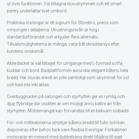
ut över funktionen. Väl tilltagna stuvutrymmen och ett smart
pentry underlättar livet ombord.
Praktiska lösningar är ett signum för Storebro, precis som
omsorgen i detaljerna. Utrustningsnivån är hög i
standardutförandet och erbjuder flera alternativ.
Tillvalsmöjligheterna är många, varje båt skräddarsys efter
kundens önskemål.
Akterdäcket är väl tilltaget för umgänge med L-formad soffa,
kuddar och bord. Badplattformen avrundar elegant båtens hela
bredd. Här stuvas enkelt en jolle samtidigt som utrymmet för sol
och bad inte inkräktas.
Överbyggnaden på salongen och styrhytten ger en rymlig och
djup flybridge där utsikten är om möjligt ännu bättre än från
styrhytten. Möblemanget kan förvandlas till en bekväm solbädd.
För- och mittkabinerna utnyttjar båtens bredd till fullo och kan
disponeras efter behov tack vare flexibla lösningar. Förkabinen
motsvarar en minisvit med dubbelsäng direkt tillgång till eget