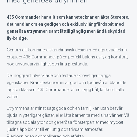
435 Commander har allt som kännetecknar en äkta Storebro,
det handlar om en gedigen och exklusiv långfärdsbåt med
generösa utrymmen samt lättillgänglig men ändå skyddad
fly-bridge.
Genom att kombinera skandinavisk design med utprovad teknik
erbjuder 435 Commander på en perfekt balans av lyxig komfort,
hög användarvänlighet och fina prestanda.
Det noggrant utvecklade och testade skrovet ger trygga
egenskaper. Bränsleekonomin är god och ljudnivån är bland de
lägsta i klassen. 435 Commander är en trygg båt, lättkörd i alla
vatten.
Utrymmena är minst sagt goda och en familj kan utan besvär
bjuda in ytterligare gäster, eller låta barnen ta med sina vänner. Väl
tilltagna sociala ytor och generösa fönsterpartier med mycket
ljusinsläpp bidrar till en luftig och trivsam atmosfär.
Planlösningen okomplicerad och effektiv.