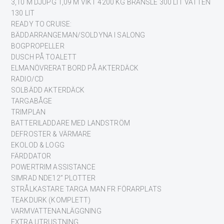
3,10 M DJUPG 1,09 M VIKT 4200 KG BRÄNSLE 300 LIT VATTEN
130 LIT
READY TO CRUISE:
BÄDDARRANGEMAN/SOLDYNA I SALONG
BOGPROPELLER
DUSCH PÅ TOALETT
ELMANÖVRERAT BORD PÅ AKTERDÄCK
RADIO/CD
SOLBÄDD AKTERDÄCK
TARGABÅGE
TRIMPLAN
BATTERILADDARE MED LANDSTRÖM
DEFROSTER & VÄRMARE
EKOLOD & LOGG
FÄRDDATOR
POWERTRIM ASSISTANCE
SIMRAD NDE12” PLOTTER
STRÅLKASTARE TARGA MAN FR FÖRARPLATS
TEAKDURK (KOMPLETT)
VARMVATTENANLÄGGNING
EXTRA UTRUSTNING